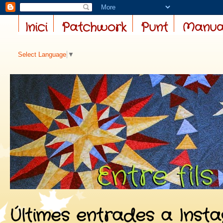
Inici
Patchwork
Punt
Manual
Select Language
▼
Últimes entrades a Inst