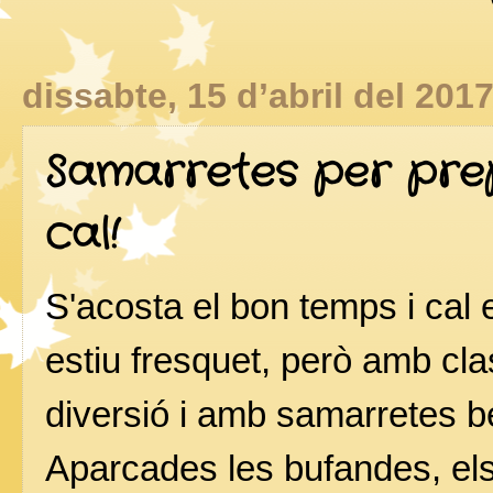
dissabte, 15 d’abril del 201
Samarretes per pre
cal!
S'acosta el bon temps i cal 
estiu fresquet, però amb clas
diversió i amb samarretes be
Aparcades les bufandes, els j